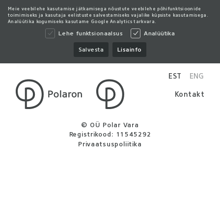
Meie veebilehe kasutamise jätkamisega nõustute veebilehe põhifunktsioonide
toimimiseks ja kasutaja eelistuste salvestamiseks vajalike küpsiste kasutamisega.
Analüütika kogumiseks kasutame Google Analytics tarkvara.
Lehe funktsionaalsus
Analüütika
Salvesta
Lisainfo
EST
ENG
Kontakt
© OÜ Polar Vara
Registrikood: 11545292
Privaatsuspoliitika